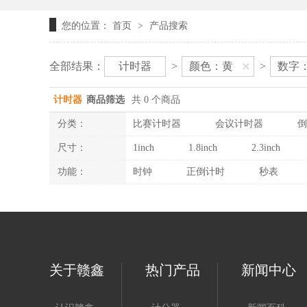
您的位置：
首页
产品搜索
>
全部结果：
计时器
>
颜色：黄
>
数字：
计时器
商品筛选
共 0 个商品
分类：
比赛计时器
会议计时器
倒
尺寸：
1inch
1.8inch
2.3inch
功能：
时钟
正倒计时
秒表
关于赣鑫
热门产品
新闻中心