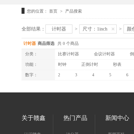
您的位置：
首页
产品搜索
>
全部结果：
计时器
>
尺寸：1inch
>
颜
计时器
商品筛选
共 0 个商品
分类：
比赛计时器
会议计时器
倒
功能：
时钟
正倒计时
秒表
数字：
2
3
4
5
6
关于赣鑫
热门产品
新闻中心