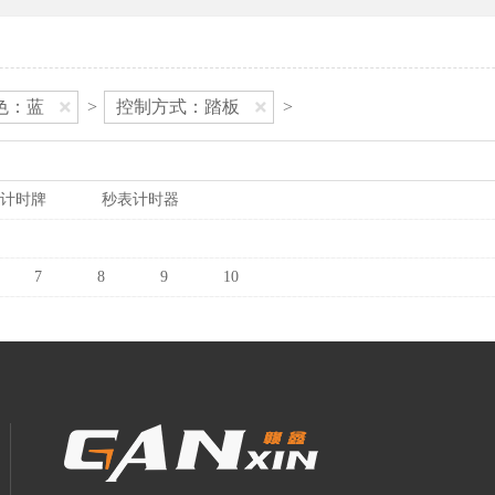
色：蓝
>
控制方式：踏板
>
计时牌
秒表计时器
7
8
9
10