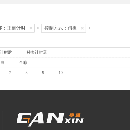
能：正倒计时
>
控制方式：踏板
>
计时牌
秒表计时器
白
全彩
7
8
9
10