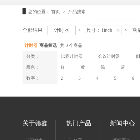
您的位置：
首页
产品搜索
>
全部结果：
计时器
>
尺寸：1inch
>
功
计时器
商品筛选
共 0 个商品
分类：
比赛计时器
会议计时器
倒
颜色：
红
黄
绿
蓝
数字：
2
3
4
5
6
关于赣鑫
热门产品
新闻中心