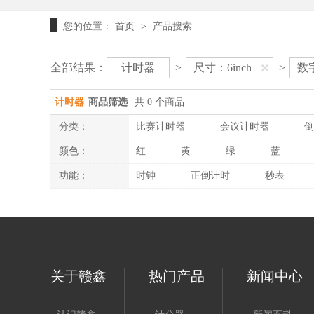
您的位置：
首页
产品搜索
>
全部结果：
计时器
>
尺寸：6inch
>
数
计时器
商品筛选
共 0 个商品
分类：
比赛计时器
会议计时器
倒
颜色：
红
黄
绿
蓝
功能：
时钟
正倒计时
秒表
关于赣鑫
热门产品
新闻中心