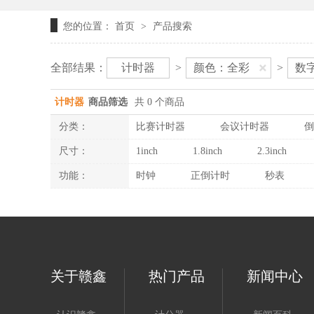
您的位置：
首页
产品搜索
>
全部结果：
计时器
>
颜色：全彩
>
数
计时器
商品筛选
共 0 个商品
分类：
比赛计时器
会议计时器
倒
尺寸：
1inch
1.8inch
2.3inch
功能：
时钟
正倒计时
秒表
关于赣鑫
热门产品
新闻中心