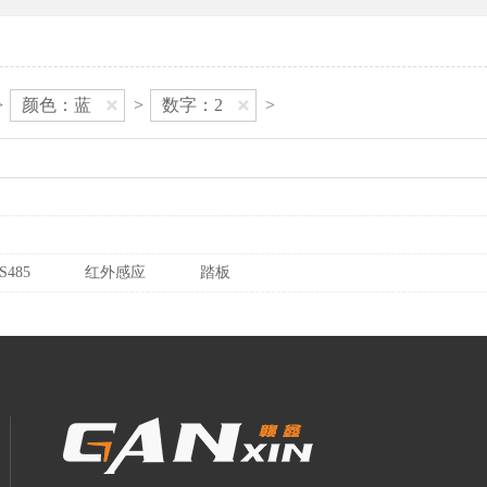
>
颜色：蓝
>
数字：2
>
S485
红外感应
踏板