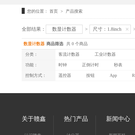
您的位置：
首页
产品搜索
>
全部结果：
数显计数器
>
尺寸：1.8inch
数显计数器
商品筛选
共 0 个商品
分类：
客流计数器
工业计数器
功能：
时钟
正倒计时
秒表
控制方式：
遥控器
按钮
App
R
关于赣鑫
热门产品
新闻中心