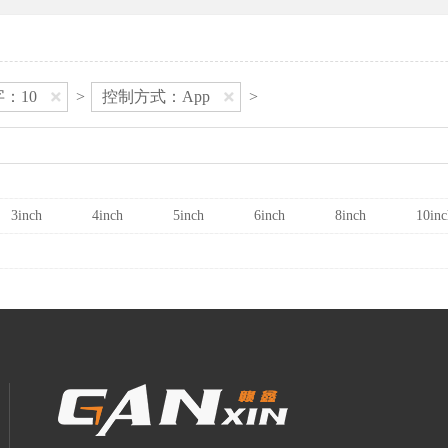
：10
>
控制方式：App
>
3inch
4inch
5inch
6inch
8inch
10inc