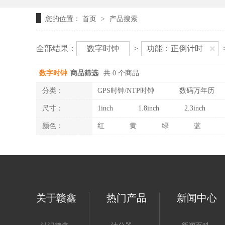
您的位置：
首页
产品搜索
>
全部结果：
数字时钟
>
功能：正倒计时
数字时钟
商品筛选
共 0 个商品
分类：
GPS时钟/NTP时钟
数码万年历
尺寸：
1inch
1.8inch
2.3inch
颜色：
红
黄
绿
蓝
关于赣鑫
热门产品
新闻中心