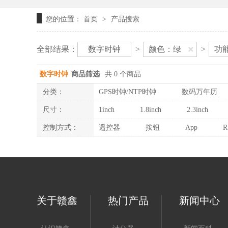
您的位置：
首页
产品搜索
>
全部结果：
数字时钟
>
颜色：绿
>
功
数字时钟
商品筛选
共 0 个商品
分类：
GPS时钟/NTP时钟
数码万年历
尺寸：
1inch
1.8inch
2.3inch
控制方式：
遥控器
按钮
App
R
关于赣鑫
热门产品
新闻中心