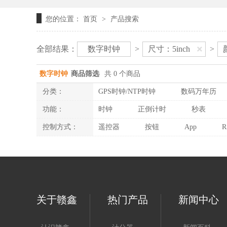
您的位置：
首页
产品搜索
>
全部结果：
数字时钟
>
尺寸：5inch
>
数字时钟
商品筛选
共 0 个商品
分类：
GPS时钟/NTP时钟
数码万年历
功能：
时钟
正倒计时
秒表
控制方式：
遥控器
按钮
App
R
关于赣鑫
热门产品
新闻中心