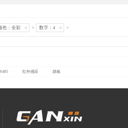
颜色：全彩
>
数字：4
>
S485
红外感应
踏板