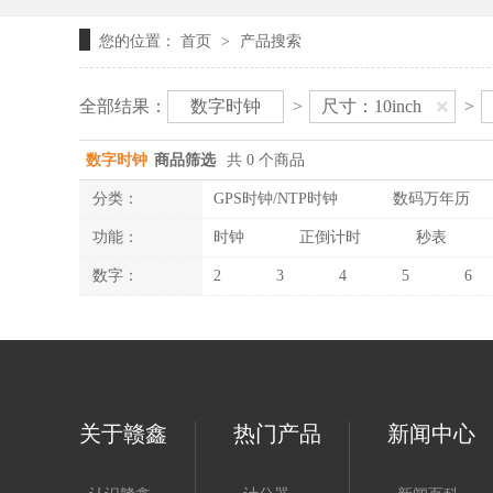
您的位置：
首页
产品搜索
>
全部结果：
数字时钟
>
尺寸：10inch
>
数字时钟
商品筛选
共 0 个商品
分类：
GPS时钟/NTP时钟
数码万年历
功能：
时钟
正倒计时
秒表
数字：
2
3
4
5
6
关于赣鑫
热门产品
新闻中心