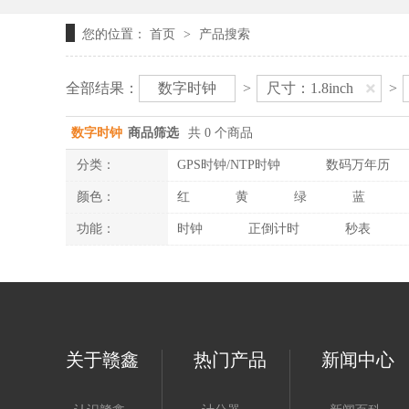
您的位置：
首页
产品搜索
>
全部结果：
数字时钟
>
尺寸：1.8inch
>
数字时钟
商品筛选
共 0 个商品
分类：
GPS时钟/NTP时钟
数码万年历
颜色：
红
黄
绿
蓝
功能：
时钟
正倒计时
秒表
关于赣鑫
热门产品
新闻中心