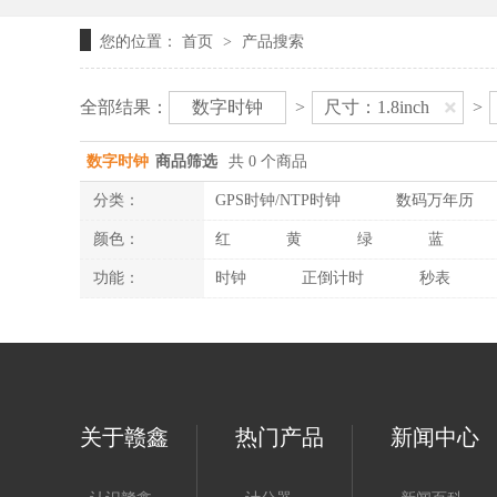
您的位置：
首页
产品搜索
>
全部结果：
数字时钟
>
尺寸：1.8inch
>
数字时钟
商品筛选
共 0 个商品
分类：
GPS时钟/NTP时钟
数码万年历
颜色：
红
黄
绿
蓝
功能：
时钟
正倒计时
秒表
关于赣鑫
热门产品
新闻中心