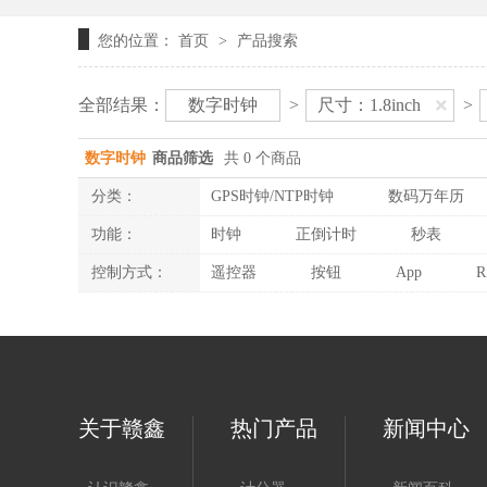
您的位置：
首页
产品搜索
>
全部结果：
数字时钟
>
尺寸：1.8inch
>
数字时钟
商品筛选
共 0 个商品
分类：
GPS时钟/NTP时钟
数码万年历
功能：
时钟
正倒计时
秒表
控制方式：
遥控器
按钮
App
R
关于赣鑫
热门产品
新闻中心