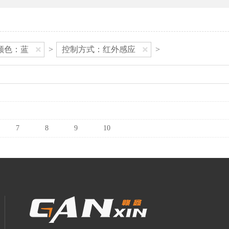
颜色：蓝
>
控制方式：红外感应
>
7
8
9
10