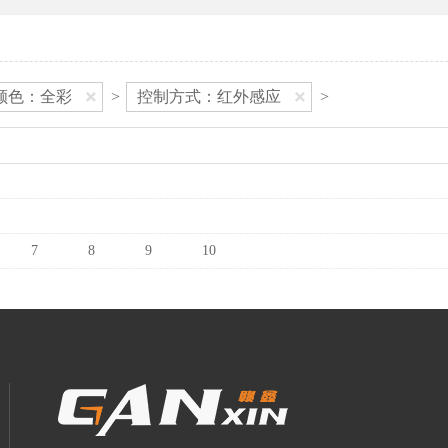
颜色：全彩
>
控制方式：红外感应
>
7
8
9
10