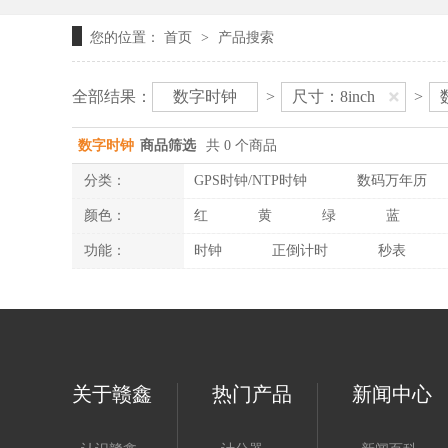
您的位置：
首页
产品搜索
>
全部结果：
数字时钟
>
尺寸：8inch
>
数字时钟
商品筛选
共 0 个商品
分类：
GPS时钟/NTP时钟
数码万年历
颜色：
红
黄
绿
蓝
功能：
时钟
正倒计时
秒表
关于赣鑫
热门产品
新闻中心