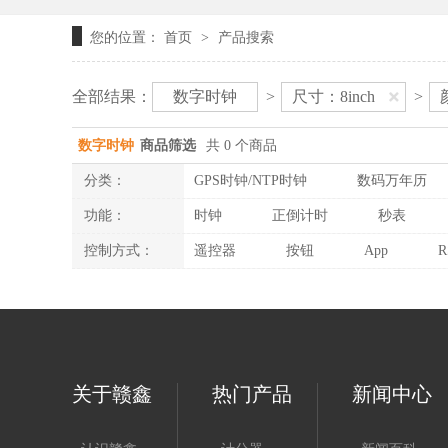
您的位置：
首页
产品搜索
>
全部结果：
数字时钟
>
尺寸：8inch
>
数字时钟
商品筛选
共 0 个商品
分类：
GPS时钟/NTP时钟
数码万年历
功能：
时钟
正倒计时
秒表
控制方式：
遥控器
按钮
App
R
关于赣鑫
热门产品
新闻中心