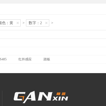
颜色：黄
>
数字：2
>
S485
红外感应
踏板