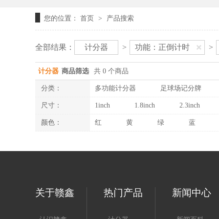
您的位置：
首页
产品搜索
>
全部结果：
计分器
>
功能：正倒计时
>
计分器
商品筛选
共 0 个商品
分类：
多功能计分器
足球场记分牌
尺寸：
1inch
1.8inch
2.3inch
颜色：
红
黄
绿
蓝
关于赣鑫
热门产品
新闻中心