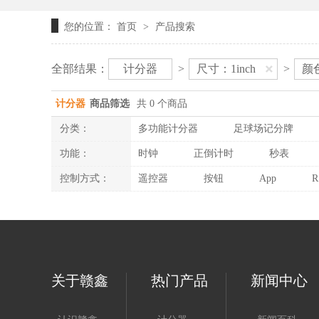
您的位置：
首页
产品搜索
>
全部结果：
计分器
>
尺寸：1inch
>
颜
计分器
商品筛选
共 0 个商品
分类：
多功能计分器
足球场记分牌
功能：
时钟
正倒计时
秒表
控制方式：
遥控器
按钮
App
R
关于赣鑫
热门产品
新闻中心