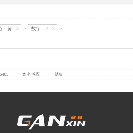
色：黄
>
数字：2
>
S485
红外感应
踏板