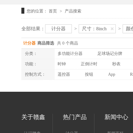
您的位置：
首页
产品搜索
>
全部结果：
计分器
>
尺寸：8inch
>
颜
计分器
商品筛选
共 0 个商品
分类：
多功能计分器
足球场记分牌
功能：
时钟
正倒计时
秒表
控制方式：
遥控器
按钮
App
R
关于赣鑫
热门产品
新闻中心