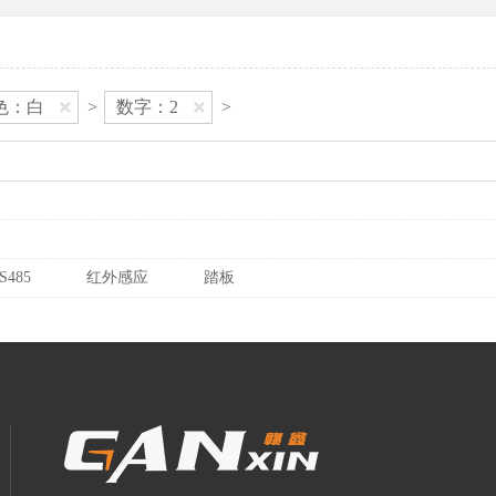
色：白
>
数字：2
>
S485
红外感应
踏板