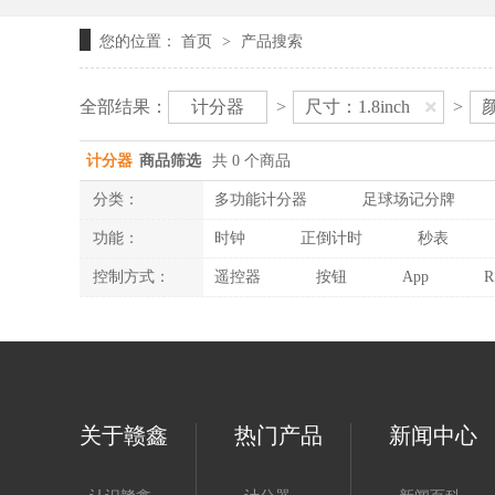
您的位置：
首页
产品搜索
>
全部结果：
计分器
>
尺寸：1.8inch
>
计分器
商品筛选
共 0 个商品
分类：
多功能计分器
足球场记分牌
功能：
时钟
正倒计时
秒表
控制方式：
遥控器
按钮
App
R
关于赣鑫
热门产品
新闻中心