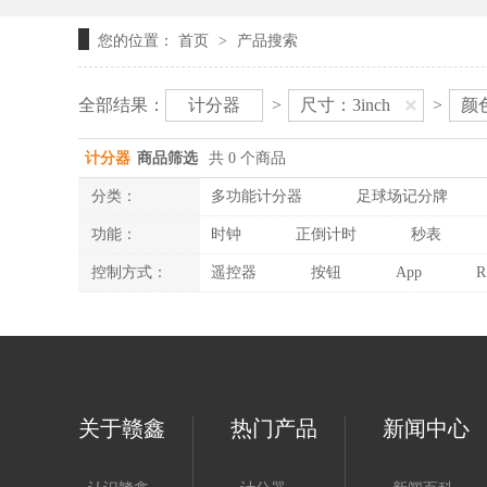
您的位置：
首页
产品搜索
>
全部结果：
计分器
>
尺寸：3inch
>
颜
计分器
商品筛选
共 0 个商品
分类：
多功能计分器
足球场记分牌
功能：
时钟
正倒计时
秒表
控制方式：
遥控器
按钮
App
R
关于赣鑫
热门产品
新闻中心