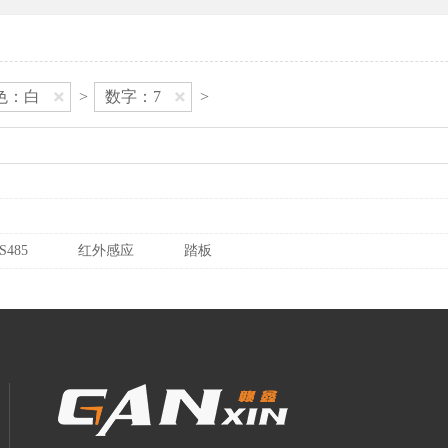
色：白
>
数字：7
>
S485
红外感应
踏板