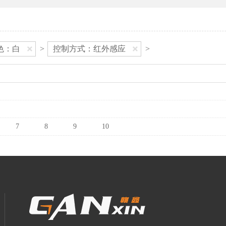
色：白
>
控制方式：红外感应
>
7
8
9
10