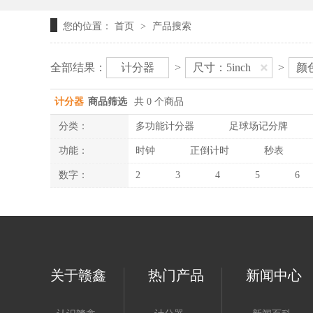
您的位置：
首页
产品搜索
>
全部结果：
计分器
>
尺寸：5inch
>
颜
计分器
商品筛选
共 0 个商品
分类：
多功能计分器
足球场记分牌
功能：
时钟
正倒计时
秒表
数字：
2
3
4
5
6
关于赣鑫
热门产品
新闻中心