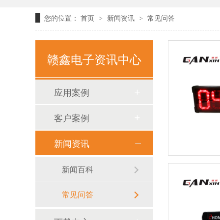
您的位置：
首页
新闻资讯
常见问答
>
>
赣鑫电子资讯中心
应用案例
客户案例
新闻资讯
新闻百科
常见问答