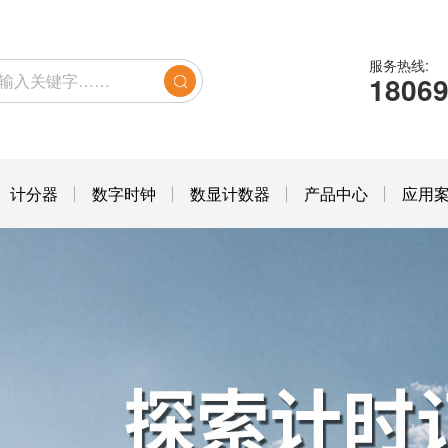
服务热线:
1806
计分器
数字时钟
数显计数器
产品中心
应用