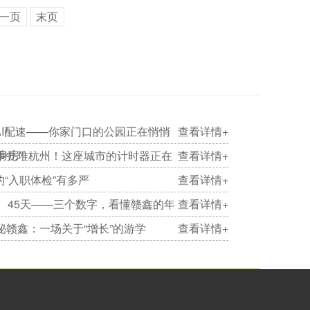
一页
末页
AI配速——你家门口的公园正在悄悄
查看详情+
身房”
赛事扎堆杭州！这座城市的计时器正在
查看详情+
“入职体检”有多严
查看详情+
天、45天——三个数字，看懂赣鑫的年
查看详情+
秘赣鑫：一场关于“增长”的游学
查看详情+