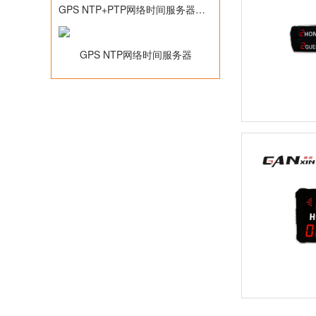
GPS NTP+PTP网络时间服务器，带10Mz参考频率输出(TM2500C)
GPS NTP网络时间服务器