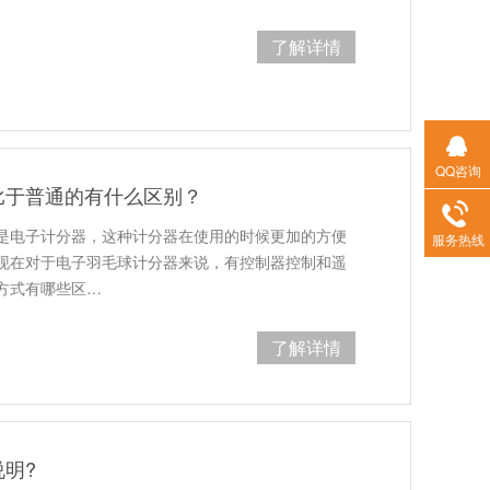
了解详情
QQ咨询
比于普通的有什么区别？
是电子计分器，这种计分器在使用的时候更加的方便
服务热线
现在对于电子羽毛球计分器来说，有控制器控制和遥
方式有哪些区…
了解详情
明?