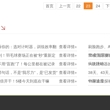
首页
上一页
22
23
24
下
诉你的：选对计时器，训练效率翻
查看详情+
刷脸跑步、
变成“智慧健
到！羽毛球赛场正在被“秒”重新定
查看详情+
75项国际
疯狂跳动
用“盲跑”了！每公里都在被记录
查看详情+
一块计时器的
句话，不是“我尽力”，是“已发货”
查看详情+
38天、43
中加速度
翻倍开干！5楼今天到底在干嘛
查看详情+
19家企业探