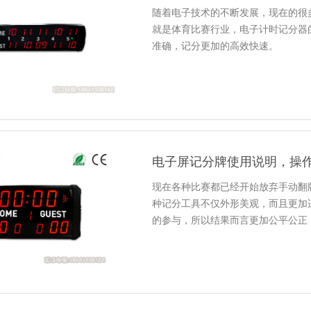
随着电子技术的不断发展，现在的很
就是体育比赛行业，电子计时记分器
准确，记分更加的高效快速。
电子屏记分牌使用说明，操作
现在各种比赛都已经开始放弃手动翻
种记分工具不仅外形美观，而且更加
的参与，所以结果而言更加公平公正