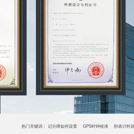
热门关键词：
记分牌如何设置
GPS时钟校准
秒表计时