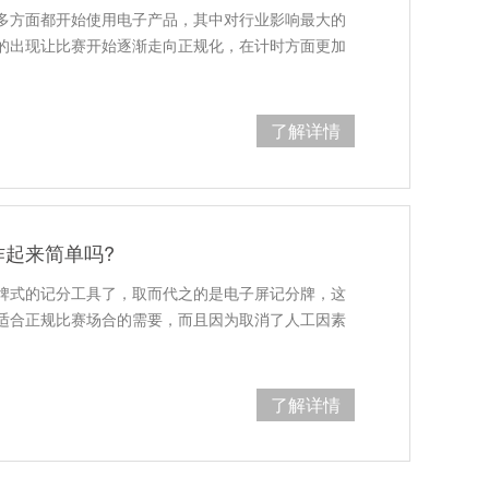
多方面都开始使用电子产品，其中对行业影响最大的
的出现让比赛开始逐渐走向正规化，在计时方面更加
了解详情
起来简单吗?
牌式的记分工具了，取而代之的是电子屏记分牌，这
适合正规比赛场合的需要，而且因为取消了人工因素
了解详情