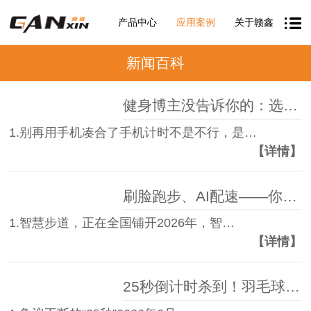
产品中心
应用案例
关于赣鑫
新闻百科
健身博主没告诉你的：选对计时器，训练效率翻一倍
1.别再用手机凑合了手机计时不是不行，是…
【详情】
刷脸跑步、AI配速——你家门口的公园正在悄悄变成“智慧健身房”
1.智慧步道，正在全国铺开2026年，智…
【详情】
25秒倒计时杀到！羽毛球赛场正在被“秒”重新定义