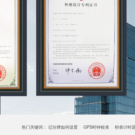
热门关键词：
记分牌如何设置
GPS时钟校准
秒表计时