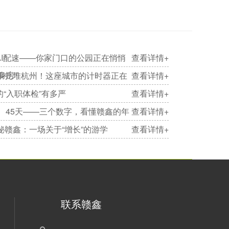
AI配速——你家门口的公园正在悄悄
查看详情+
身房”
赛事扎堆杭州！这座城市的计时器正在
查看详情+
“入职体检”有多严
查看详情+
天、45天——三个数字，看懂赣鑫的年
查看详情+
秘赣鑫：一场关于“增长”的游学
查看详情+
联系赣鑫