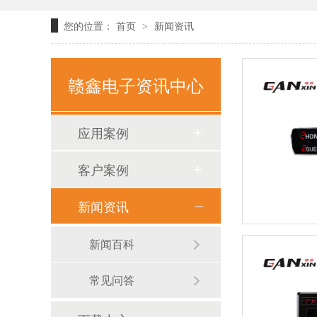
您的位置：
首页
新闻资讯
>
赣鑫电子资讯中心
应用案例
客户案例
新闻资讯
新闻百科
常见问答