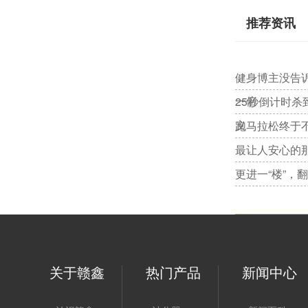
推荐资讯
健身博主没告
一倍
25秒倒计时杀
义
跑马拉松终于不
最让人安心的那
更进一“楼”，
关于赣鑫
热门产品
新闻中心