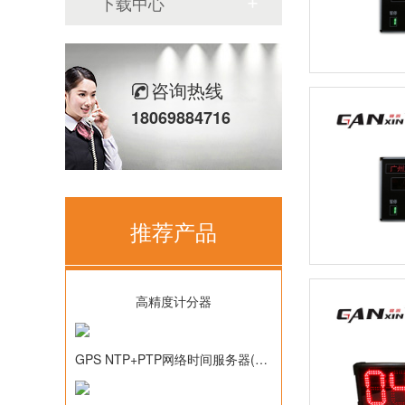
下载中心
咨询热线
18069884716
推荐产品
高精度计分器
GPS NTP+PTP网络时间服务器(TM2000B)