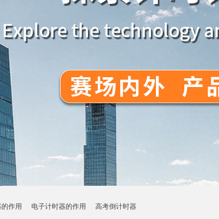
器的作用
电子计时器的作用
高考倒计时器