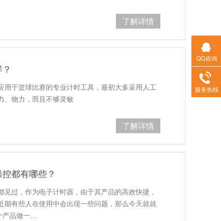
了解详情
QQ咨询
样？
应用于篮球比赛的专业计时工具，最初大多采用人工
服务热线
力、物力，而且不够灵敏
了解详情
操控都有哪些？
都见过，作为电子计时器，由于其产品的高效快捷，
近期有些人在使用中会出现一些问题，那么今天就就
个产品做一…