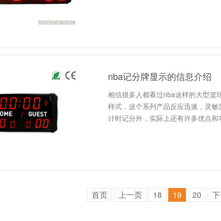
nba记分牌显示的信息介绍
相信很多人都看过nba这样的大型篮
样式，这个系列产品反应迅速，灵敏
计时记分外，实际上还有许多优点和
首页
上一页
18
19
20
下