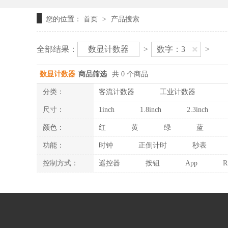
您的位置：
首页
产品搜索
>
全部结果：
数显计数器
>
数字：3
>
数显计数器
商品筛选
共 0 个商品
分类：
客流计数器
工业计数器
尺寸：
1inch
1.8inch
2.3inch
颜色：
红
黄
绿
蓝
功能：
时钟
正倒计时
秒表
控制方式：
遥控器
按钮
App
R