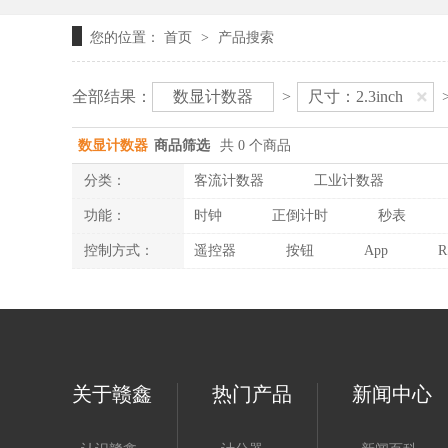
您的位置：
首页
产品搜索
>
全部结果：
数显计数器
>
尺寸：2.3inch
数显计数器
商品筛选
共 0 个商品
分类：
客流计数器
工业计数器
功能：
时钟
正倒计时
秒表
控制方式：
遥控器
按钮
App
R
关于赣鑫
热门产品
新闻中心