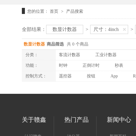
您的位置：
首页
产品搜索
>
全部结果：
数显计数器
>
尺寸：4inch
>
数显计数器
商品筛选
共 0 个商品
分类：
客流计数器
工业计数器
功能：
时钟
正倒计时
秒表
控制方式：
遥控器
按钮
App
R
关于赣鑫
热门产品
新闻中心