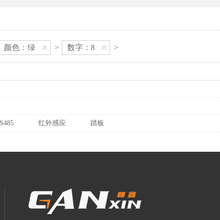
颜色：绿
>
数字：8
>
S485
红外感应
踏板