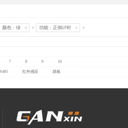
颜色：绿
>
功能：正倒计时
>
7
8
9
10
S485
红外感应
踏板