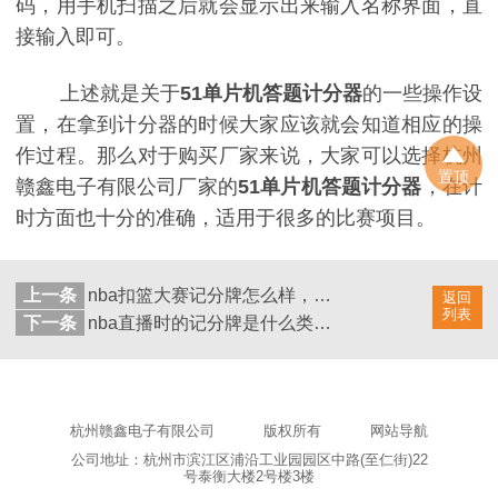
码，用手机扫描之后就会显示出来输入名称界面，直
接输入即可。
上述就是关于
51
单片机答题计分器
的一些操作设
置，在拿到计分器的时候大家应该就会知道相应的操
作过程。那么对于购买厂家来说，大家可以选择杭州
置顶
赣鑫电子有限公司厂家的
51
单片机答题计分器
，在计
时方面也十分的准确，适用于很多的比赛项目。
上一条
nba扣篮大赛记分牌怎么样，质量可靠吗?
返回
列表
下一条
nba直播时的记分牌是什么类型的？
杭州赣鑫电子有限公司
版权所有
网站导航
公司地址：杭州市滨江区浦沿工业园园区中路(至仁街)22
号泰衡大楼2号楼3楼