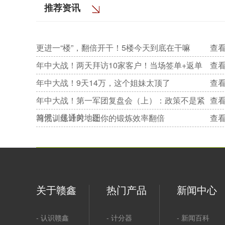
推荐资讯
更进一“楼”，翻倍开干！5楼今天到底在干嘛
查看
年中大战！两天拜访10家客户！当场签单+返单
查看
年中大战！9天14万，这个姐妹太顶了
查看
年中大战！第一军团复盘会（上）：政策不是紧
查看
箍咒，是通关地图
习惯训练计时，让你的锻炼效率翻倍
查看
关于赣鑫
热门产品
新闻中心
认识赣鑫
计分器
新闻百科