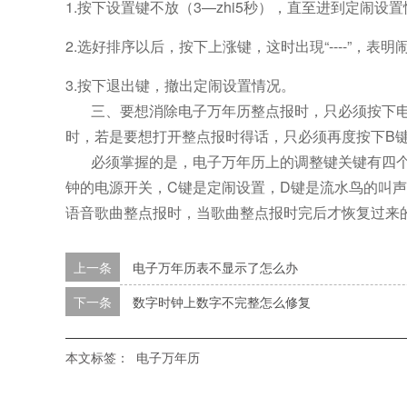
1.按下设置键不放（3—zhi5秒），直至进到定闹设
2.选好排序以后，按下上涨键，这时出現“----”，表
3.按下退出键，撤出定闹设置情况。
三
、
要想消除电子万年历整点报时，只必须按下
时，若是要想打开整点报时得话，只必须再度按下B
必须掌握的是，电子万年历上的调整键关键有四个，
钟的电源开关，C键是定闹设置，D键是流水鸟的叫
语音歌曲整点报时，当歌曲整点报时完后才恢复过来
上一条
电子万年历表不显示了怎么办
下一条
数字时钟上数字不完整怎么修复
本文标签：
电子万年历