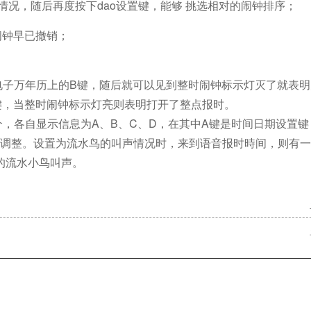
置情况，随后再度按下dao设置键，能够 挑选相对的闹钟排序；
明闹钟早已撤销；
电子万年历上的B键，随后就可以见到整时闹钟标示灯灭了就表明
键，当整时闹钟标示灯亮则表明打开了整点报时。
各自显示信息为A、B、C、D，在其中A键是时间日期设置键
声调整。设置为流水鸟的叫声情况时，来到语音报时時间，则有
的流水小鸟叫声。