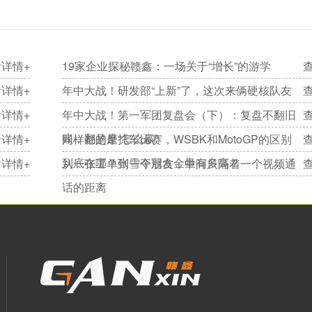
详情+
19家企业探秘赣鑫：一场关于“增长”的游学
详情+
年中大战！研发部“上新”了，这次来俩硬核队友
详情+
年中大战！第一军团复盘会（下）：复盘不翻旧
账，翻的是“怎么赢”
详情+
同样都是摩托车比赛，WSBK和MotoGP的区别
到底在哪？张雪夺冠含金量有多高？
详情+
从一张工单到一个朋友，中间只隔着一个视频通
话的距离