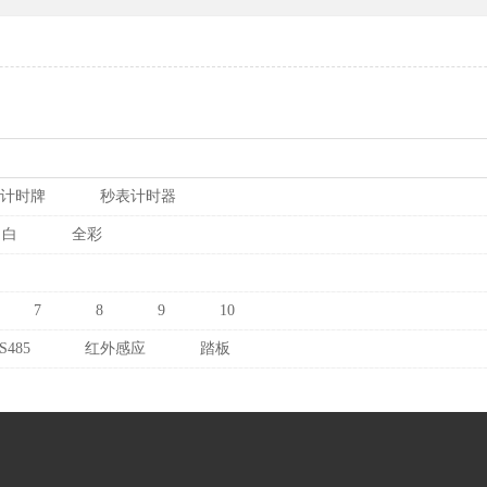
计时牌
秒表计时器
白
全彩
7
8
9
10
S485
红外感应
踏板