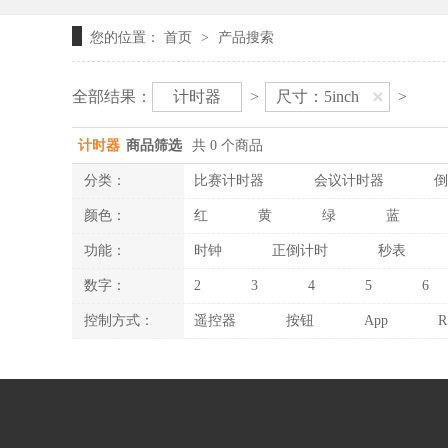
您的位置：
首页
产品搜索
>
全部结果：
计时器
>
尺寸：5inch
>
计时器
商品筛选
共 0 个商品
分类：
比赛计时器
会议计时器
倒
颜色：
红
黄
绿
蓝
功能：
时钟
正倒计时
秒表
数字：
2
3
4
5
6
控制方式：
遥控器
按钮
App
R