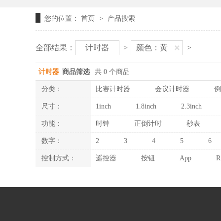
您的位置：
首页
产品搜索
>
全部结果：
计时器
>
颜色：黄
>
计时器
商品筛选
共 0 个商品
分类：
比赛计时器
会议计时器
倒
尺寸：
1inch
1.8inch
2.3inch
功能：
时钟
正倒计时
秒表
数字：
2
3
4
5
6
控制方式：
遥控器
按钮
App
R