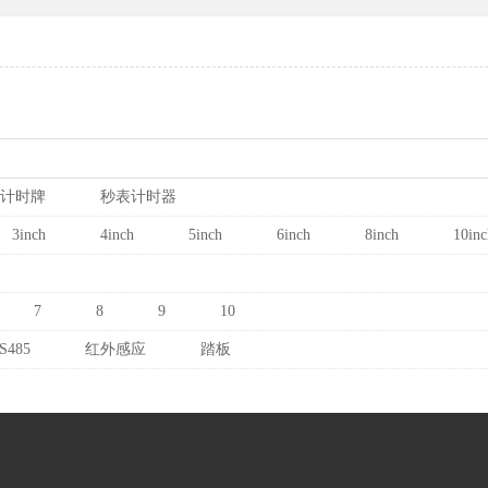
计时牌
秒表计时器
3inch
4inch
5inch
6inch
8inch
10inc
7
8
9
10
S485
红外感应
踏板