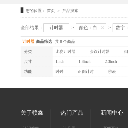
您的位置：
首页
产品搜索
>
全部结果：
计时器
>
颜色：白
>
数字：
计时器
商品筛选
共 0 个商品
分类：
比赛计时器
会议计时器
倒
尺寸：
1inch
1.8inch
2.3inch
功能：
时钟
正倒计时
秒表
关于赣鑫
热门产品
新闻中心