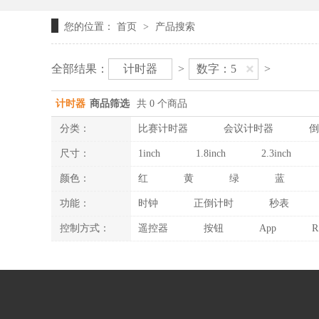
您的位置：
首页
产品搜索
>
全部结果：
计时器
>
数字：5
>
计时器
商品筛选
共 0 个商品
分类：
比赛计时器
会议计时器
倒
尺寸：
1inch
1.8inch
2.3inch
颜色：
红
黄
绿
蓝
功能：
时钟
正倒计时
秒表
控制方式：
遥控器
按钮
App
R