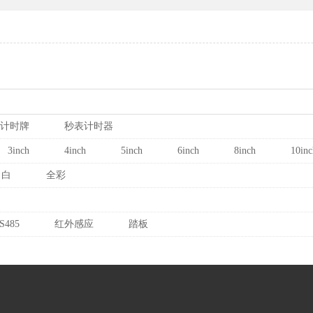
计时牌
秒表计时器
3inch
4inch
5inch
6inch
8inch
10inc
白
全彩
S485
红外感应
踏板