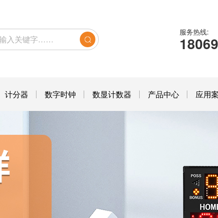
服务热线:
1806
计分器
数字时钟
数显计数器
产品中心
应用