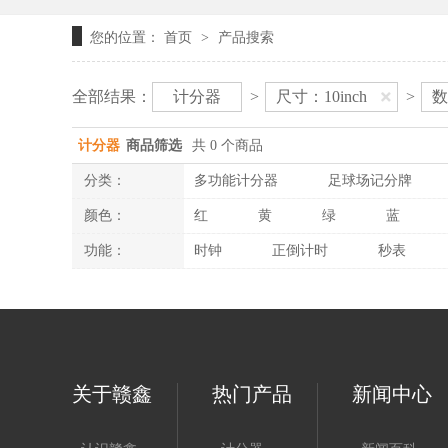
您的位置：
首页
产品搜索
>
全部结果：
计分器
>
尺寸：10inch
>
数
计分器
商品筛选
共 0 个商品
分类：
多功能计分器
足球场记分牌
颜色：
红
黄
绿
蓝
功能：
时钟
正倒计时
秒表
关于赣鑫
热门产品
新闻中心