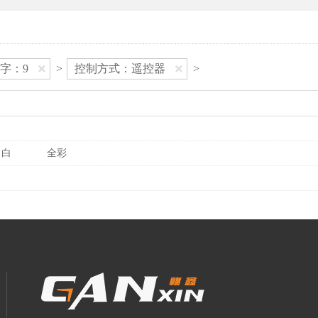
字：9
>
控制方式：遥控器
>
白
全彩