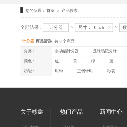
您的位置：
首页
产品搜索
>
全部结果：
计分器
>
尺寸：10inch
>
数
计分器
商品筛选
共 0 个商品
分类：
多功能计分器
足球场记分牌
颜色：
红
黄
绿
蓝
功能：
时钟
正倒计时
秒表
关于赣鑫
热门产品
新闻中心